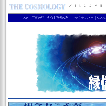
|
｜
|
|
｜
｜
TOP
宇宙の理
洗 心
読者の声
バックナンバー
CD/M